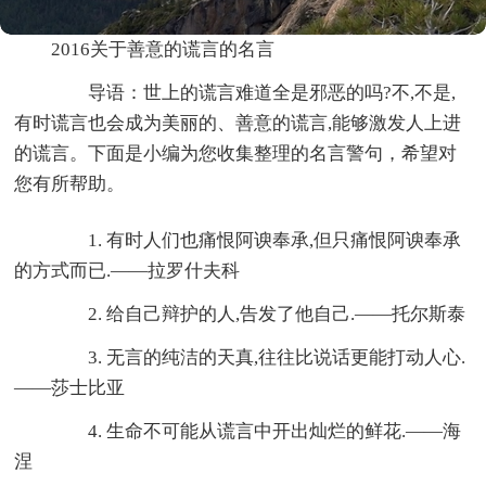
2016关于善意的谎言的名言
导语：世上的谎言难道全是邪恶的吗?不,不是,
有时谎言也会成为美丽的、善意的谎言,能够激发人上进
的谎言。下面是小编为您收集整理的名言警句，希望对
您有所帮助。
1. 有时人们也痛恨阿谀奉承,但只痛恨阿谀奉承
的方式而已.——拉罗什夫科
2. 给自己辩护的人,告发了他自己.——托尔斯泰
3. 无言的纯洁的天真,往往比说话更能打动人心.
——莎士比亚
4. 生命不可能从谎言中开出灿烂的鲜花.——海
涅