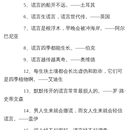
5、谎言的船开不远。——土耳其
6、谎言生谎言，谎言世代传。——英国
7、谎言是根浮木，早晚会被冲海岸。——阿尔
巴尼亚
8、谎言四季都能生长。——伯克
9、谎言越传越离奇。——奥维德
12、每生块土壤都会长出虚伪和欺诈，它们可
是四季植物啊。——艾迪生
13、默默传开的谎言常常最损人的。——罗·路·
史蒂文森
14、男人生来就会撒谎，而女人生来就会轻信
谎言。——盖伊