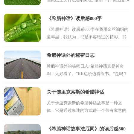
雀尾巴上为什么会有那么“眼睛”吗？那就是阿
古司的眼睛，那么接下来，我就给你讲讲这
个故事吧！故事的题目是——赫耳穆司与阿
《希腊神话》读后感800字
古司。原来...
《希腊神话》读后感800字在我用金丝编织的
童年里，我认为，书是不容错过的精彩。书
籍是我们的精神食粮,没有它们的哺育滋养,我
们的生活是不完美的;没有它们的意味深长,我
希腊神话外的秘密日志
们的人...
希腊神话外的秘密日志“希腊神话真是神奇
啊！太好看了。”KK边说边看着书。“是吗？
那你说说，怎么好看？”我的怀里同样也揽着
这本著作。“你对它又了解多少呢？”“哎呀”K
关于佛里克索斯的希腊神话
K合上书，昂...
关于佛里克索斯的希腊神话故事是一种文
体，它是通过叙述的方式讲一个带有寓意的
事件，那你知道关于讲述“希腊神话”有哪些
吗？下面是小编为大家整理的关于佛里克索
《希腊神话故事法厄同》的读后感500
斯的希腊神话，仅...