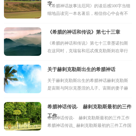
字
《希腊神话故事法厄同》的读后感500字当细
细地品读完一本名著后，相信你心中会有不
少感想，需要写一篇读后感好好地作记录
了。到底应如何写读后感呢？下面是小编整
《希腊的神话和传说》第七十三章
理的《希腊神话...
《希腊的神话和传说》第七十三章墨诺扣斯
在这同时，克瑞翁和厄忒俄克勒斯则在举行
军事会议，并根据决议为忒拜的七个城门各
派一名首领，这是跟敌人的首领数额完全相
关于赫剌克勒斯出生的希腊神话
对应的。但是在...
关于赫剌克勒斯出生的希腊神话赫剌克勒斯
是宙斯与阿尔克墨涅的儿子。宙斯的妻子赫
拉忌恨她的情敌阿尔克墨涅，也嫉妒她的这
个被万神之父宙斯曾经宣布有伟大未来的儿
希腊神话传说- 赫剌克勒斯最初的三件
子。自从阿...
工作
希腊神话传说- 赫剌克勒斯最初的三件工作
希腊神话传说_ 赫剌克勒斯最初的三件工作国
王交给他的第一件工作是要他把涅墨亚狮子