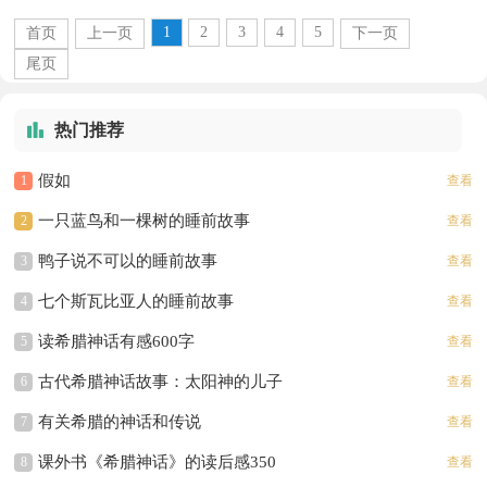
的毛皮带回来。这个庞然大物栖身于伯罗奔
1
2
3
4
5
首页
上一页
下一页
尼撒...
尾页
热门推荐
假如
1
查看
一只蓝鸟和一棵树的睡前故事
2
查看
鸭子说不可以的睡前故事
3
查看
七个斯瓦比亚人的睡前故事
4
查看
读希腊神话有感600字
5
查看
古代希腊神话故事：太阳神的儿子
6
查看
有关希腊的神话和传说
7
查看
课外书《希腊神话》的读后感350
8
查看