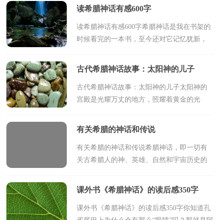
特利。七个人都决心周游世界去猎奇探险，
读希腊神话有感600字
行善济世。但...
读希腊神话有感600字希腊神话是我在书架的
时候看完的一本书，至今还对它记忆犹新，
书里面天马行空般的故事和想象力都给我带
来了前所未有的新鲜感。在人类的初始阶
古代希腊神话故事：太阳神的儿子
段，出于对自然...
古代希腊神话故事：太阳神的儿子太阳神的
宫殿是光耀万丈的地方，照耀着黄金的光
彩，映射着象牙的洁白，闪烁着珠宝的辉
煌。宫内宫外每一样东西都是亮闪闪的，灿
有关希腊的神话和传说
烂至极。那里永远是晴朗...
有关希腊的神话和传说希腊神话，即一切有
关古希腊人的神、英雄、自然和宇宙历史的
神话。希腊神话是原始氏族社会的精神产
物，欧洲最早的文学形式。以下是小编精心
课外书《希腊神话》的读后感350字
整理的有关希腊...
课外书《希腊神话》的读后感350字你知道孔