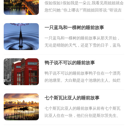
假如假如1假如我是一朵云,我看见雨姐姐就会
急忙问她:“你上哪去?”雨姐姐回答说:“听说吉
林缺雨,我要去降雨.”我说:“我也要去.”雨姐姐
点点头.到了吉林,我急忙撑开袍子,把...
一只蓝鸟和一棵树的睡前故事
一只蓝鸟和一棵树的睡前故事从那天开始，
无论是晴朗的天气，还是下雪的日子，蓝鸟
都飞来飞去，衔回树枝，衔回草叶，衔回羽
毛，筑它的巢。一只蓝鸟口里叼着一粒小小
鸭子说不可以的睡前故事
的种子，在蓝天飞翔。它忽...
鸭子说不可以的睡前故事鸭子住在一个漂亮
的池塘里。大白鹅是这个池塘的主人。灿烂
的阳光下，清澈的水面闪闪发光，池塘的`每
一位居民都过着快乐的生活。有一天，大白
七个斯瓦比亚人的睡前故事
鹅对鸭子说：“...
七个斯瓦比亚人的睡前故事从前有七个斯瓦
比亚人住在一块，他们分别是斯尔茨先生、
杰克力、马力、约科力、米绍尔、汉斯和韦